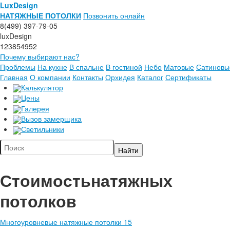
LuxDesign
НАТЯЖНЫЕ ПОТОЛКИ
Позвонить онлайн
8(499) 397-79-05
luxDesign
123854952
Почему выбирают нас?
Проблемы
На кухне
В спальне
В гостиной
Небо
Матовые
Сатиновы
Главная
О компании
Контакты
Орхидея
Каталог
Сертификаты
Калькулятор
Цены
Галерея
Вызов замерщика
Светильники
Стоимость
натяжных
потолков
Многоуровневые натяжные потолки 15