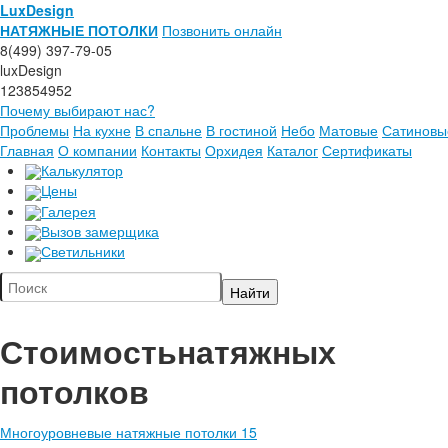
LuxDesign
НАТЯЖНЫЕ ПОТОЛКИ
Позвонить онлайн
8(499) 397-79-05
luxDesign
123854952
Почему выбирают нас?
Проблемы
На кухне
В спальне
В гостиной
Небо
Матовые
Сатиновы
Главная
О компании
Контакты
Орхидея
Каталог
Сертификаты
Калькулятор
Цены
Галерея
Вызов замерщика
Светильники
Стоимость
натяжных
потолков
Многоуровневые натяжные потолки 15