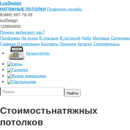
LuxDesign
НАТЯЖНЫЕ ПОТОЛКИ
Позвонить онлайн
8(499) 397-79-05
luxDesign
123854952
Почему выбирают нас?
Проблемы
На кухне
В спальне
В гостиной
Небо
Матовые
Сатиновы
Главная
О компании
Контакты
Орхидея
Каталог
Сертификаты
Калькулятор
Цены
Галерея
Вызов замерщика
Светильники
Стоимость
натяжных
потолков