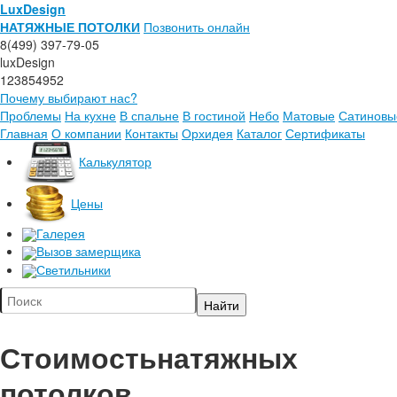
LuxDesign
НАТЯЖНЫЕ ПОТОЛКИ
Позвонить онлайн
8(499) 397-79-05
luxDesign
123854952
Почему выбирают нас?
Проблемы
На кухне
В спальне
В гостиной
Небо
Матовые
Сатиновы
Главная
О компании
Контакты
Орхидея
Каталог
Сертификаты
Калькулятор
Цены
Галерея
Вызов замерщика
Светильники
Стоимость
натяжных
потолков