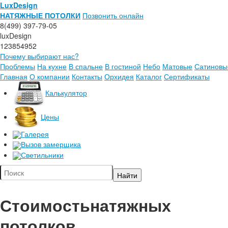
LuxDesign
НАТЯЖНЫЕ ПОТОЛКИ
Позвонить онлайн
8(499) 397-79-05
luxDesign
123854952
Почему выбирают нас?
Проблемы
На кухне
В спальне
В гостиной
Небо
Матовые
Сатиновы
Главная
О компании
Контакты
Орхидея
Каталог
Сертификаты
Калькулятор
Цены
Галерея
Вызов замерщика
Светильники
Стоимость
натяжных
потолков