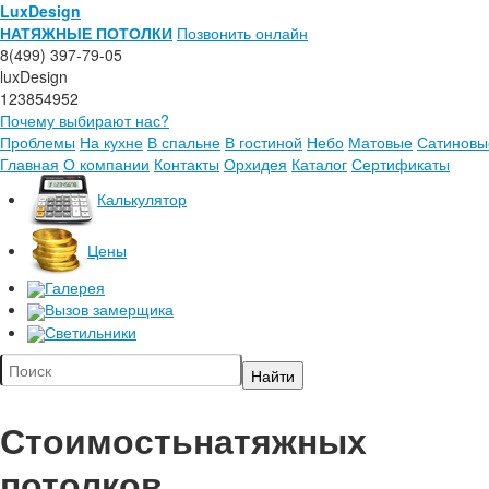
LuxDesign
НАТЯЖНЫЕ ПОТОЛКИ
Позвонить онлайн
8(499) 397-79-05
luxDesign
123854952
Почему выбирают нас?
Проблемы
На кухне
В спальне
В гостиной
Небо
Матовые
Сатиновы
Главная
О компании
Контакты
Орхидея
Каталог
Сертификаты
Калькулятор
Цены
Галерея
Вызов замерщика
Светильники
Стоимость
натяжных
потолков