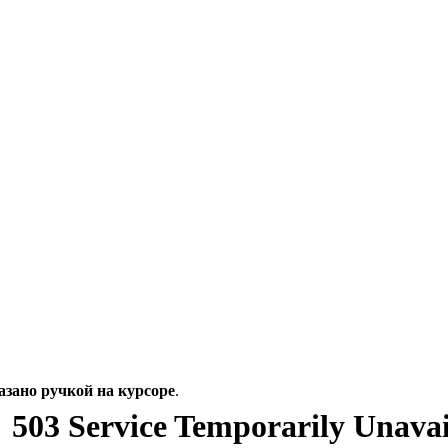
азано ручкой на курсоре
.