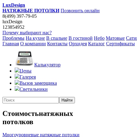
LuxDesign
НАТЯЖНЫЕ ПОТОЛКИ
Позвонить онлайн
8(499) 397-79-05
luxDesign
123854952
Почему выбирают нас?
Проблемы
На кухне
В спальне
В гостиной
Небо
Матовые
Сати
Главная
О компании
Контакты
Орхидея
Каталог
Сертификаты
Калькулятор
Цены
Галерея
Вызов замерщика
Светильники
Стоимость
натяжных
потолков
Многоуровневые натяжные потолки