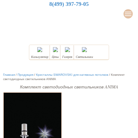
8(499) 397-79-05
LuxDesign
Мен
НАТЯЖНЫЕ ПОТОЛКИ
Калькулятор
Цены
Галерея
Светильники
Главная
/
Продукция
/
Кристаллы SWAROVSKI для натяжных потолков
/
Комплект
светодиодных светильников ANIMA
Комплект светодиодных светильников ANIMA