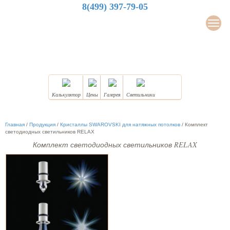
8(499) 397-79-05
LuxDesign
Мен
НАТЯЖНЫЕ ПОТОЛКИ
Калькулятор
Цены
Галерея
Светильники
Главная
/
Продукция
/
Кристаллы SWAROVSKI для натяжных потолков
/
Комплект
светодиодных светильников RELAX
Комплект светодиодных светильников RELAX