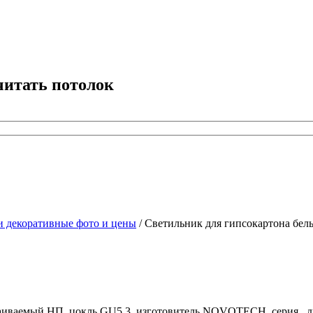
читать потолок
декоративные фото и цены
/
Светильник для гипсокартона бел
раиваемый НП, цокль GU5.3, изготовитель NOVOTECH, серия , ди