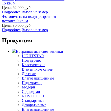
15 кв. м
Цена:
62 900 руб.
Подробнее
Вызов на замер
Фотопечать на полупрозрачном
потолке 9 кв. м
Цена:
30 000 руб.
Подробнее
Вызов на замер
Продукция
Встраиваемые светильники
LIGHTSTAR
Под дерево
Классические
В античном стиле
Детские
Влагозащищенные
Под мрамор
Модерн
С диодами
NOVOTECH
Стандартные
Декоративные
Влагозащищенные