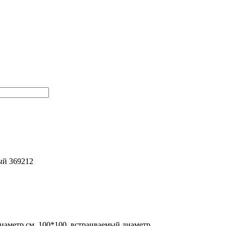
ый 369212
аметр см. 100*100, встраиваемый диаметр .