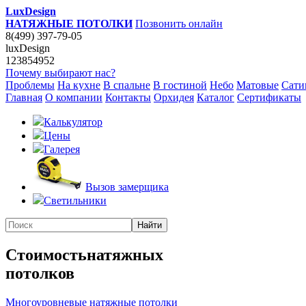
LuxDesign
НАТЯЖНЫЕ ПОТОЛКИ
Позвонить онлайн
8(499) 397-79-05
luxDesign
123854952
Почему выбирают нас?
Проблемы
На кухне
В спальне
В гостиной
Небо
Матовые
Сати
Главная
О компании
Контакты
Орхидея
Каталог
Сертификаты
Калькулятор
Цены
Галерея
Вызов замерщика
Светильники
Стоимость
натяжных
потолков
Многоуровневые натяжные потолки