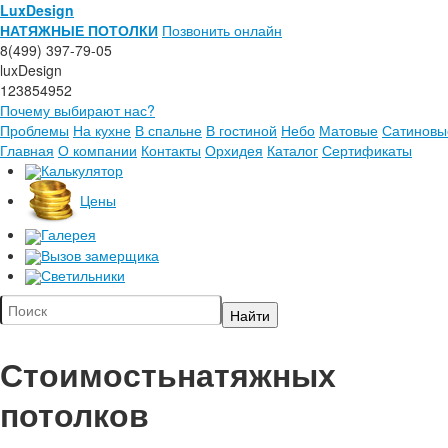
LuxDesign
НАТЯЖНЫЕ ПОТОЛКИ
Позвонить онлайн
8(499) 397-79-05
luxDesign
123854952
Почему выбирают нас?
Проблемы
На кухне
В спальне
В гостиной
Небо
Матовые
Сатиновы
Главная
О компании
Контакты
Орхидея
Каталог
Сертификаты
Калькулятор
Цены
Галерея
Вызов замерщика
Светильники
Стоимость
натяжных
потолков