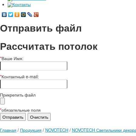
Контакты
Отправить файл
Рассчитать потолок
*
Ваше Имя:
*
Контактный e-mail:
Прикрепить файл
*
обязательные поля
Главная
/
Продукция
/
NOVOTECH
/
NOVOTECH Светильники декора