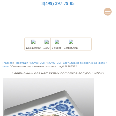
8(499) 397-79-05
LuxDesign
Мен
НАТЯЖНЫЕ ПОТОЛКИ
Калькулятор
Цены
Галерея
Светильники
Главная
/
Продукция
/
NOVOTECH
/
NOVOTECH Светильники декоративные фото и
цены
/
Светильник для натяжных потолков голубой 369522
Светильник для натяжных потолков голубой 369522