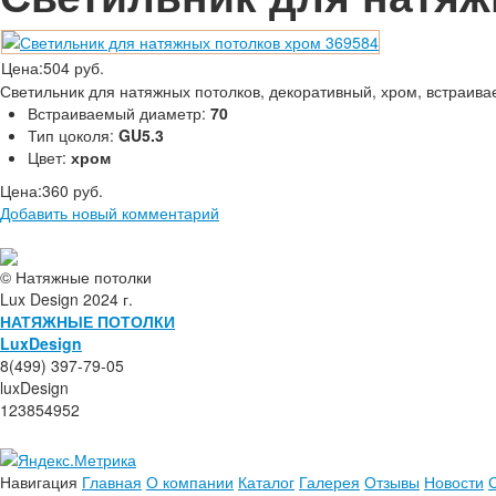
Цена:
504 руб.
Светильник для натяжных потолков, декоративный, хром, встраива
Встраиваемый диаметр:
70
Тип цоколя:
GU5.3
Цвет:
хром
Цена:
360 руб.
Добавить новый комментарий
© Натяжные потолки
Lux Design 2024 г.
НАТЯЖНЫЕ ПОТОЛКИ
L
ux
Design
8(499) 397-79-05
luxDesign
123854952
Навигация
Главная
О компании
Каталог
Галерея
Отзывы
Новости