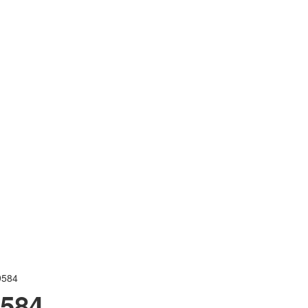
9584
584