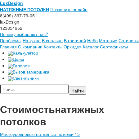
LuxDesign
НАТЯЖНЫЕ ПОТОЛКИ
Позвонить онлайн
8(499) 397-79-05
luxDesign
123854952
Почему выбирают нас?
Проблемы
На кухне
В спальне
В гостиной
Небо
Матовые
Сатиновы
Главная
О компании
Контакты
Орхидея
Каталог
Сертификаты
Калькулятор
Цены
Галерея
Вызов замерщика
Светильники
Стоимость
натяжных
потолков
Многоуровневые натяжные потолки 15