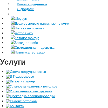
Влагозащищенные
С диодами
Шоурум
Двухуровневые натяжные потолки
Натяжные потолки
Фотопечать
Каталог фактур
Звездное небо
Светодиодная подсветка
Плинтуса (вставка)
Услуги
Схема сотрудничества
В Подмосковье
Вызов на замер
Установка натяжных потолков
Изготовление конструкций
Прокладка электропроводки
Ремонт потолков
Контакты