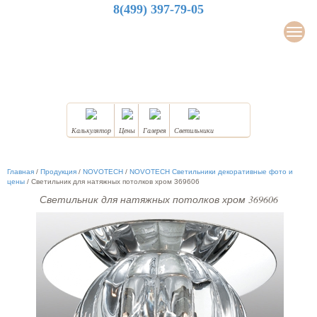
8(499) 397-79-05
LuxDesign
Мен
НАТЯЖНЫЕ ПОТОЛКИ
Калькулятор
Цены
Галерея
Светильники
Главная
/
Продукция
/
NOVOTECH
/
NOVOTECH Светильники декоративные фото и
цены
/
Светильник для натяжных потолков хром 369606
Светильник для натяжных потолков хром 369606