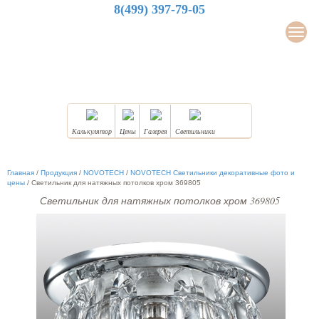
8(499) 397-79-05
LuxDesign
Мен
НАТЯЖНЫЕ ПОТОЛКИ
Калькулятор
Цены
Галерея
Светильники
Главная
/
Продукция
/
NOVOTECH
/
NOVOTECH Светильники декоративные фото и
цены
/
Светильник для натяжных потолков хром 369805
Светильник для натяжных потолков хром 369805