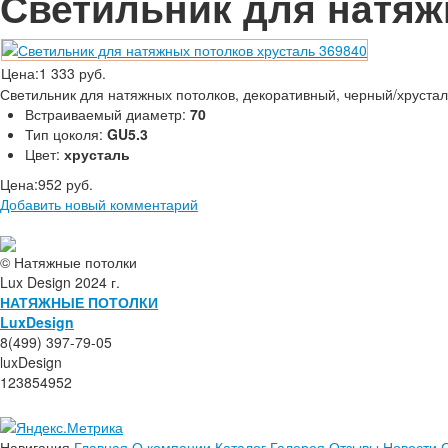
Светильник для натяж
Цена:
1 333 руб.
Светильник для натяжных потолков, декоративный, черный/хрустал
Встраиваемый диаметр:
70
Тип цоколя:
GU5.3
Цвет:
хрусталь
Цена:
952 руб.
Добавить новый комментарий
© Натяжные потолки
Lux Design 2024 г.
НАТЯЖНЫЕ ПОТОЛКИ
L
ux
Design
8(499) 397-79-05
luxDesign
123854952
Навигация
Главная
О компании
Каталог
Галерея
Отзывы
Новости