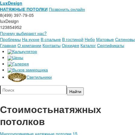
LuxDesign
НАТЯЖНЫЕ ПОТОЛКИ
Позвонить онлайн
8(499) 397-79-05
luxDesign
123854952
Почему выбирают нас?
Проблемы
На кухне
В спальне
В гостиной
Небо
Матовые
Сатиновы
Главная
О компании
Контакты
Орхидея
Каталог
Сертификаты
Калькулятор
Цены
Галерея
Вызов замерщика
Светильники
Стоимость
натяжных
потолков
Многоуровневые натяжные потолки 15