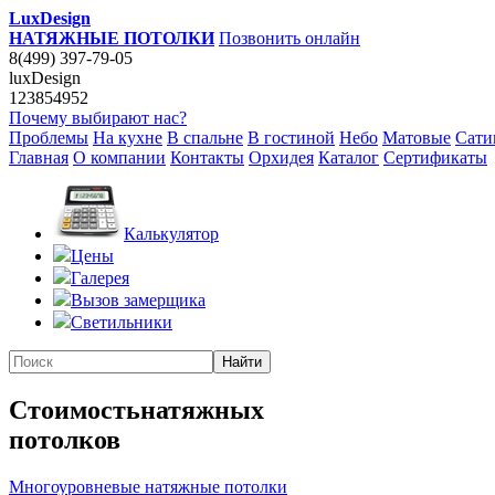
LuxDesign
НАТЯЖНЫЕ ПОТОЛКИ
Позвонить онлайн
8(499) 397-79-05
luxDesign
123854952
Почему выбирают нас?
Проблемы
На кухне
В спальне
В гостиной
Небо
Матовые
Сати
Главная
О компании
Контакты
Орхидея
Каталог
Сертификаты
Калькулятор
Цены
Галерея
Вызов замерщика
Светильники
Стоимость
натяжных
потолков
Многоуровневые натяжные потолки