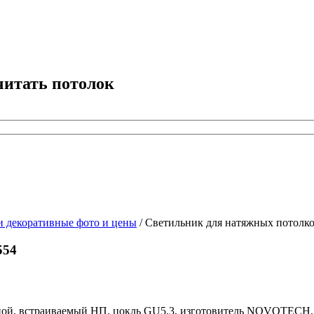
читать потолок
декоративные фото и цены
/
Светильник для натяжных потолко
554
ой, встраиваемый НП, цокль GU5.3, изготовитель NOVOTECH, се