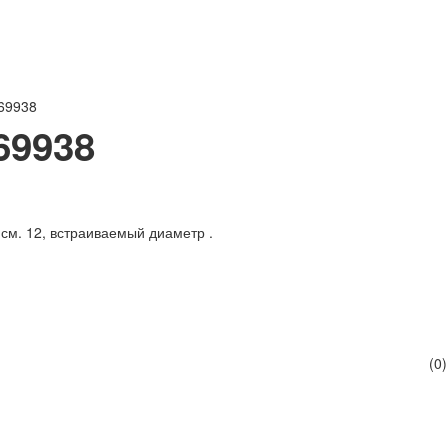
369938
69938
см. 12, встраиваемый диаметр .
(0)