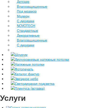
Детские
Влагозащищенные
Под мрамор
Модерн
С диодами
NOVOTECH
Стандартные
Декоративные
Влагозащищенные
С диодами
Шоурум
Двухуровневые натяжные потолки
Натяжные потолки
Фотопечать
Каталог фактур
Звездное небо
Светодиодная подсветка
Плинтуса (вставка)
Услуги
Схема сотрудничества