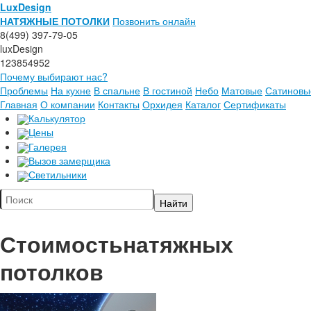
LuxDesign
НАТЯЖНЫЕ ПОТОЛКИ
Позвонить онлайн
8(499) 397-79-05
luxDesign
123854952
Почему выбирают нас?
Проблемы
На кухне
В спальне
В гостиной
Небо
Матовые
Сатиновы
Главная
О компании
Контакты
Орхидея
Каталог
Сертификаты
Калькулятор
Цены
Галерея
Вызов замерщика
Светильники
Стоимость
натяжных
потолков