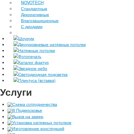
NOVOTECH
Стандартные
Декоративные
Влагозащищенные
С диодами
Шоурум
Двухуровневые натяжные потолки
Натяжные потолки
Фотопечать
Каталог фактур
Звездное небо
Светодиодная подсветка
Плинтуса (вставка)
Услуги
Схема сотрудничества
В Подмосковье
Вызов на замер
Установка натяжных потолков
Изготовление конструкций