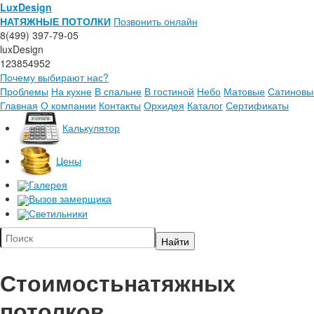
LuxDesign
НАТЯЖНЫЕ ПОТОЛКИ
Позвонить онлайн
8(499) 397-79-05
luxDesign
123854952
Почему выбирают нас?
Проблемы
На кухне
В спальне
В гостиной
Небо
Матовые
Сатиновы
Главная
О компании
Контакты
Орхидея
Каталог
Сертификаты
Калькулятор
Цены
Галерея
Вызов замерщика
Светильники
Стоимость
натяжных
потолков