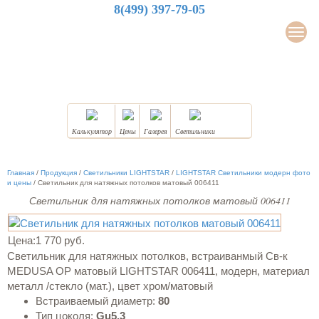
8(499) 397-79-05
LuxDesign
Мен
НАТЯЖНЫЕ ПОТОЛКИ
Калькулятор
Цены
Галерея
Светильники
Главная
/
Продукция
/
Светильники LIGHTSTAR
/
LIGHTSTAR Светильники модерн фото
и цены
/
Светильник для натяжных потолков матовый 006411
Светильник для натяжных потолков матовый 006411
Цена:
1 770 руб.
Светильник для натяжных потолков, встраиванмый Cв-к
MEDUSA OP матовый LIGHTSTAR 006411, модерн, материал
металл /стекло (мат.), цвет хром/матовый
Встраиваемый диаметр:
80
Тип цоколя:
Gu5.3