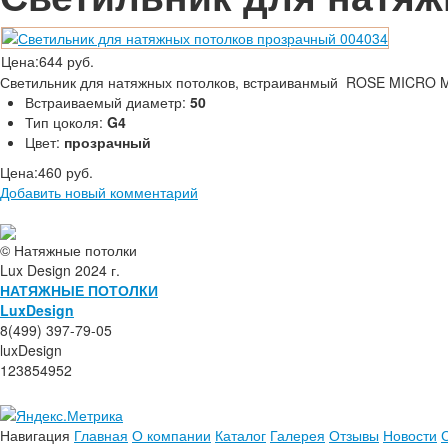
Цена:
644 руб.
Светильник для натяжных потолков, встраиванмый ROSE MICRO MC
Встраиваемый диаметр:
50
Тип цоколя:
G4
Цвет:
прозрачный
Цена:
460 руб.
Добавить новый комментарий
© Натяжные потолки
Lux Design 2024 г.
НАТЯЖНЫЕ ПОТОЛКИ
L
ux
Design
8(499) 397-79-05
luxDesign
123854952
Навигация
Главная
О компании
Каталог
Галерея
Отзывы
Новости