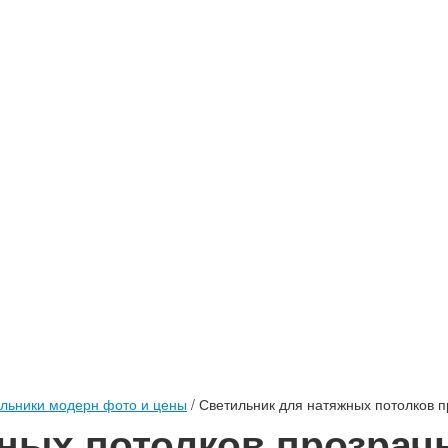
льники модерн фото и цены
/
Светильник для натяжных потолков 
ных потолков прозрач