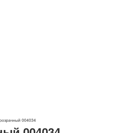
прозрачный 004034
ный 004034