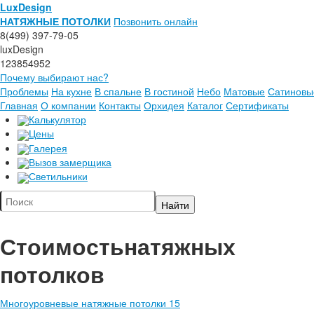
LuxDesign
НАТЯЖНЫЕ ПОТОЛКИ
Позвонить онлайн
8(499) 397-79-05
luxDesign
123854952
Почему выбирают нас?
Проблемы
На кухне
В спальне
В гостиной
Небо
Матовые
Сатиновы
Главная
О компании
Контакты
Орхидея
Каталог
Сертификаты
Калькулятор
Цены
Галерея
Вызов замерщика
Светильники
Стоимость
натяжных
потолков
Многоуровневые натяжные потолки 15