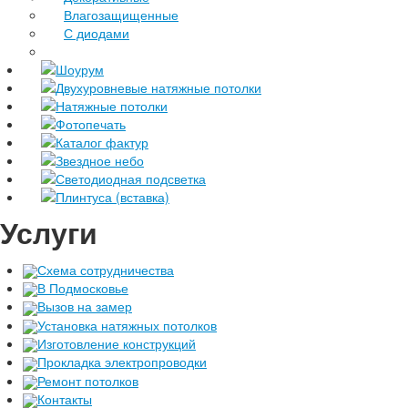
Влагозащищенные
С диодами
Шоурум
Двухуровневые натяжные потолки
Натяжные потолки
Фотопечать
Каталог фактур
Звездное небо
Светодиодная подсветка
Плинтуса (вставка)
Услуги
Схема сотрудничества
В Подмосковье
Вызов на замер
Установка натяжных потолков
Изготовление конструкций
Прокладка электропроводки
Ремонт потолков
Контакты