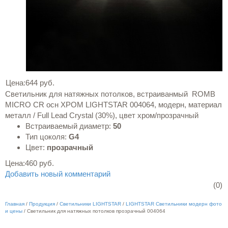
Цена:
644 руб.
Светильник для натяжных потолков, встраиванмый ROMB
MICRO CR осн ХРОМ LIGHTSTAR 004064, модерн, материал
металл / Full Lead Crystal (30%), цвет хром/прозрачный
Встраиваемый диаметр:
50
Тип цоколя:
G4
Цвет:
прозрачный
Цена:
460 руб.
Добавить новый комментарий
(0)
Главная
/
Продукция
/
Светильники LIGHTSTAR
/
LIGHTSTAR Светильники модерн фото
и цены
/
Светильник для натяжных потолков прозрачный 004064