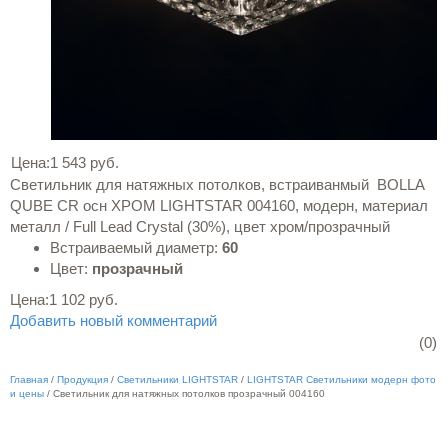
Цена:
1 543 руб.
Светильник для натяжных потолков, встраиванмый BOLLA
QUBE CR осн ХРОМ LIGHTSTAR 004160, модерн, материал
металл / Full Lead Crystal (30%), цвет хром/прозрачный
Встраиваемый диаметр:
60
Цвет:
прозрачный
Цена:
1 102 руб.
Добавить новый комментарий
(0)
Главная
/
Продукция
/
Светильники LIGHTSTAR
/
LIGHTSTAR Светильники модерн фото
и цены
/
Светильник для натяжных потолков прозрачный 004160