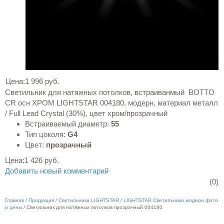
Цена:
1 996 руб.
Светильник для натяжных потолков, встраиванмый BOTTO
CR осн ХРОМ LIGHTSTAR 004180, модерн, материал металл
/ Full Lead Crystal (30%), цвет хром/прозрачный
Встраиваемый диаметр:
55
Тип цоколя:
G4
Цвет:
прозрачный
Цена:
1 426 руб.
Добавить новый комментарий
(0)
Главная
/
Продукция
/
Светильники LIGHTSTAR
/
LIGHTSTAR Светильники модерн фото
и цены
/
Светильник для натяжных потолков прозрачный 004180