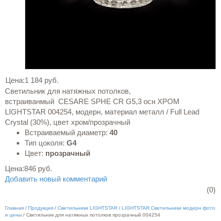
Цена:
1 184 руб.
Светильник для натяжных потолков,
встраиванмый CESARE SPHE CR G5,3 осн ХРОМ
LIGHTSTAR 004254, модерн, материал металл / Full Lead
Crystal (30%), цвет хром/прозрачный
Встраиваемый диаметр:
40
Тип цоколя:
G4
Цвет:
прозрачный
Цена:
846 руб.
Добавить новый комментарий
(0)
Главная
/
Продукция
/
Светильники LIGHTSTAR
/
LIGHTSTAR Светильники модерн фото
и цены
/
Светильник для натяжных потолков прозрачный 004254