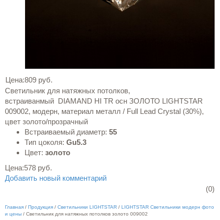
Цена:
809 руб.
Светильник для натяжных потолков,
встраиванмый DIAMAND HI TR осн ЗОЛОТО LIGHTSTAR
009002, модерн, материал металл / Full Lead Crystal (30%),
цвет золото/прозрачный
Встраиваемый диаметр:
55
Тип цоколя:
Gu5.3
Цвет:
золото
Цена:
578 руб.
Добавить новый комментарий
(0)
Главная
/
Продукция
/
Светильники LIGHTSTAR
/
LIGHTSTAR Светильники модерн фото
и цены
/
Светильник для натяжных потолков золото 009002