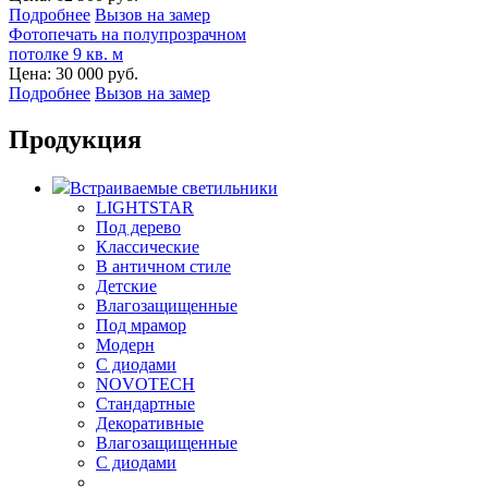
Подробнее
Вызов на замер
Фотопечать на полупрозрачном
потолке 9 кв. м
Цена:
30 000 руб.
Подробнее
Вызов на замер
Продукция
Встраиваемые светильники
LIGHTSTAR
Под дерево
Классические
В античном стиле
Детские
Влагозащищенные
Под мрамор
Модерн
С диодами
NOVOTECH
Стандартные
Декоративные
Влагозащищенные
С диодами