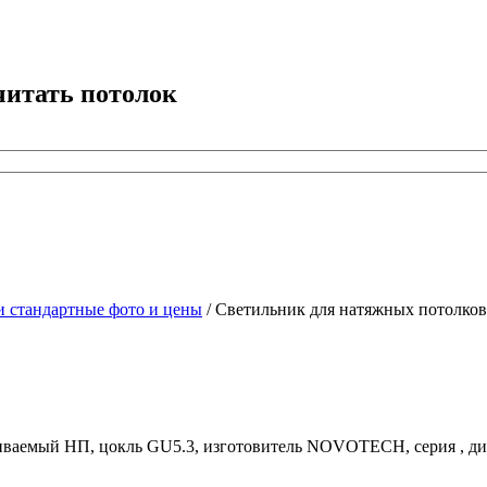
читать потолок
стандартные фото и цены
/
Светильник для натяжных потолков
иваемый НП, цокль GU5.3, изготовитель NOVOTECH, серия , диа