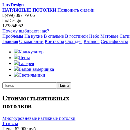
LuxDesign
НАТЯЖНЫЕ ПОТОЛКИ
Позвонить онлайн
8(499) 397-79-05
luxDesign
123854952
Почему выбирают нас?
Проблемы
На кухне
В спальне
В гостиной
Небо
Матовые
Сати
Главная
О компании
Контакты
Орхидея
Каталог
Сертификаты
Калькулятор
Цены
Галерея
Вызов замерщика
Светильники
Стоимость
натяжных
потолков
Многоуровневые натяжные потолки
15 кв. м
Цена:
62 900 руб.