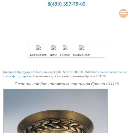
8(499) 397-79-05
LuxDesign
Мен
НАТЯЖНЫЕ ПОТОЛКИ
Калькулятор
Цены
Галерея
Светильники
Главная
/
Продукция
/
Светильники LIGHTSTAR
/
LIGHTSTAR Светильники в античном
стиле фото и цены
/
Светильник для натяжных потолков бронза 011138
Светильник для натяжных потолков бронза 011138