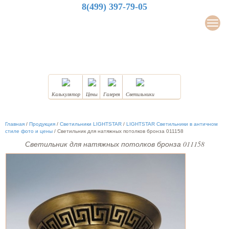
8(499) 397-79-05
LuxDesign
Мен
НАТЯЖНЫЕ ПОТОЛКИ
Калькулятор
Цены
Галерея
Светильники
Главная
/
Продукция
/
Светильники LIGHTSTAR
/
LIGHTSTAR Светильники в античном
стиле фото и цены
/
Светильник для натяжных потолков бронза 011158
Светильник для натяжных потолков бронза 011158