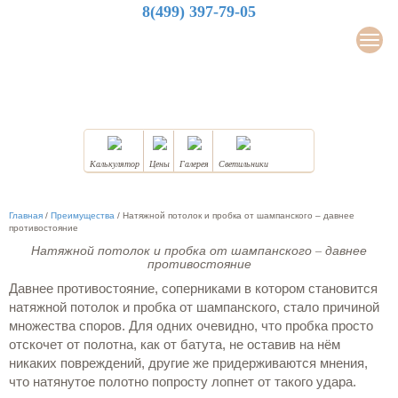
8(499) 397-79-05
LuxDesign
Мен
НАТЯЖНЫЕ ПОТОЛКИ
Калькулятор
Цены
Галерея
Светильники
Главная
/
Преимущества
/
Натяжной потолок и пробка от шампанского – давнее
противостояние
Натяжной потолок и пробка от шампанского – давнее
противостояние
Давнее противостояние, соперниками в котором становится
натяжной потолок и пробка от шампанского, стало причиной
множества споров. Для одних очевидно, что пробка просто
отскочет от полотна, как от батута, не оставив на нём
никаких повреждений, другие же придерживаются мнения,
что натянутое полотно попросту лопнет от такого удара.