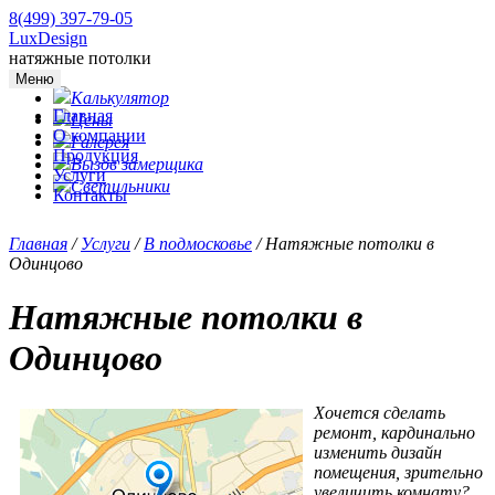
8(499) 397-79-05
LuxDesign
натяжные потолки
Меню
Калькулятор
Главная
Цены
О компании
Галерея
Продукция
Вызов замерщика
Услуги
Светильники
Контакты
Главная
/
Услуги
/
В подмосковье
/
Натяжные потолки в
Одинцово
Натяжные потолки в
Одинцово
Хочется сделать
ремонт, кардинально
изменить дизайн
помещения, зрительно
увеличить комнату?