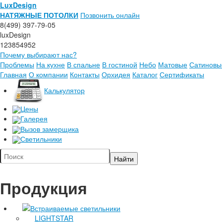
LuxDesign
НАТЯЖНЫЕ ПОТОЛКИ
Позвонить онлайн
8(499) 397-79-05
luxDesign
123854952
Почему выбирают нас?
Проблемы
На кухне
В спальне
В гостиной
Небо
Матовые
Сатиновы
Главная
О компании
Контакты
Орхидея
Каталог
Сертификаты
Калькулятор
Цены
Галерея
Вызов замерщика
Светильники
Продукция
Встраиваемые светильники
LIGHTSTAR