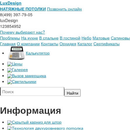
LuxDesign
НАТЯЖНЫЕ ПОТОЛКИ
Позвонить онлайн
8(499) 397-79-05
luxDesign
123854952
Почему выбирают нас?
Проблемы
На кухне
В спальне
В гостиной
Небо
Матовые
Сатиновы
Главная
О компании
Контакты
Орхидея
Каталог
Сертификаты
Калькулятор
Цены
Галерея
Вызов замерщика
Светильники
Информация
Скрытый карниз для штор
Технология двухуровневого
потолка